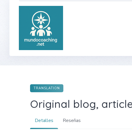
Skip
to
content
TRANSLATION
Original blog, artic
Detalles
Reseñas