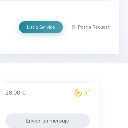
Post a Request
List a Service
4,0
28,00 €
(3)
Enviar un mensaje